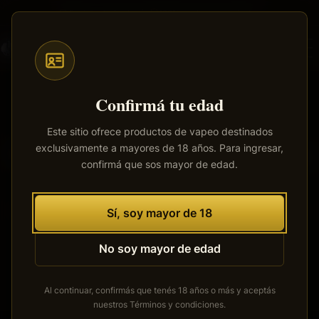
Saltar
Envíos a todo el país
·
100% productos originales
al
contenido
principal
Confirmá tu edad
Este sitio ofrece productos de vapeo destinados
exclusivamente a mayores de 18 años. Para ingresar,
Tenemos grandes proyectos
confirmá que sos mayor de edad.
por anunciar
Se está cocinando algo grande. Nuestra tienda está en
Sí, soy mayor de 18
obras y pronto abrirá sus puertas.
No soy mayor de edad
Al continuar, confirmás que tenés 18 años o más y aceptás
nuestros
Términos y condiciones
.