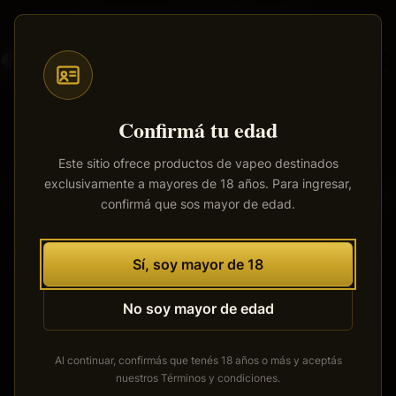
Saltar
Envíos a todo el país
·
100% productos originales
al
contenido
principal
Confirmá tu edad
Este sitio ofrece productos de vapeo destinados
exclusivamente a mayores de 18 años. Para ingresar,
Tenemos grandes proyectos
confirmá que sos mayor de edad.
por anunciar
Se está cocinando algo grande. Nuestra tienda está en
Sí, soy mayor de 18
obras y pronto abrirá sus puertas.
No soy mayor de edad
Al continuar, confirmás que tenés 18 años o más y aceptás
nuestros
Términos y condiciones
.