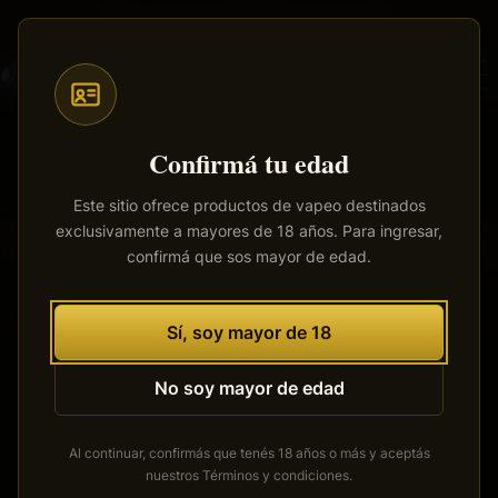
Saltar
Envíos a todo el país
·
100% productos originales
al
contenido
principal
Confirmá tu edad
Este sitio ofrece productos de vapeo destinados
exclusivamente a mayores de 18 años. Para ingresar,
Tenemos grandes proyectos
confirmá que sos mayor de edad.
por anunciar
Se está cocinando algo grande. Nuestra tienda está en
Sí, soy mayor de 18
obras y pronto abrirá sus puertas.
No soy mayor de edad
Al continuar, confirmás que tenés 18 años o más y aceptás
nuestros
Términos y condiciones
.