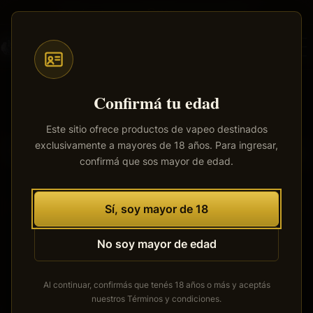
Saltar
Envíos a todo el país
·
100% productos originales
al
contenido
principal
Confirmá tu edad
Este sitio ofrece productos de vapeo destinados
exclusivamente a mayores de 18 años. Para ingresar,
Tenemos grandes proyectos
confirmá que sos mayor de edad.
por anunciar
Se está cocinando algo grande. Nuestra tienda está en
Sí, soy mayor de 18
obras y pronto abrirá sus puertas.
No soy mayor de edad
Al continuar, confirmás que tenés 18 años o más y aceptás
nuestros
Términos y condiciones
.