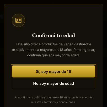
Saltar
Envíos a todo el país
·
100% productos originales
al
contenido
principal
Confirmá tu edad
Este sitio ofrece productos de vapeo destinados
exclusivamente a mayores de 18 años. Para ingresar,
Tenemos grandes proyectos
confirmá que sos mayor de edad.
por anunciar
Se está cocinando algo grande. Nuestra tienda está en
Sí, soy mayor de 18
obras y pronto abrirá sus puertas.
No soy mayor de edad
Al continuar, confirmás que tenés 18 años o más y aceptás
nuestros
Términos y condiciones
.