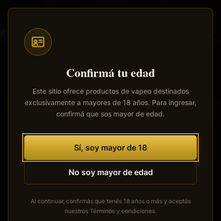
Saltar
Envíos a todo el país
·
100% productos originales
al
contenido
principal
Confirmá tu edad
Este sitio ofrece productos de vapeo destinados
exclusivamente a mayores de 18 años. Para ingresar,
Tenemos grandes proyectos
confirmá que sos mayor de edad.
por anunciar
Se está cocinando algo grande. Nuestra tienda está en
Sí, soy mayor de 18
obras y pronto abrirá sus puertas.
No soy mayor de edad
Al continuar, confirmás que tenés 18 años o más y aceptás
nuestros
Términos y condiciones
.