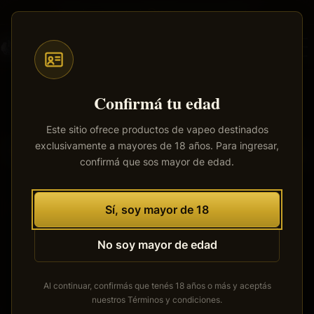
Saltar
Envíos a todo el país
·
100% productos originales
al
contenido
principal
Confirmá tu edad
Este sitio ofrece productos de vapeo destinados
exclusivamente a mayores de 18 años. Para ingresar,
Tenemos grandes proyectos
confirmá que sos mayor de edad.
por anunciar
Se está cocinando algo grande. Nuestra tienda está en
Sí, soy mayor de 18
obras y pronto abrirá sus puertas.
No soy mayor de edad
Al continuar, confirmás que tenés 18 años o más y aceptás
nuestros
Términos y condiciones
.