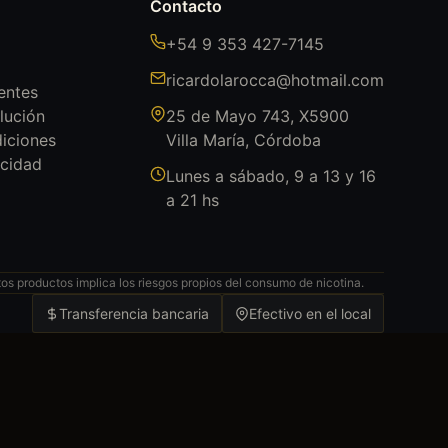
Contacto
+54 9 353 427-7145
ricardolarocca@hotmail.com
entes
lución
25 de Mayo 743, X5900
iciones
Villa María, Córdoba
acidad
Lunes a sábado, 9 a 13 y 16
a 21 hs
s productos implica los riesgos propios del consumo de nicotina.
Transferencia bancaria
Efectivo en el local