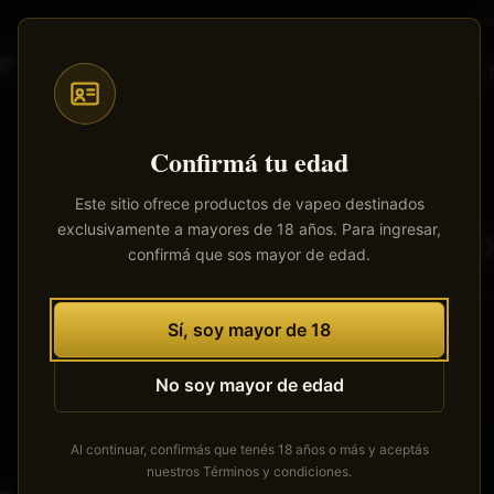
Saltar
al
contenido
principal
Confirmá tu edad
Este sitio ofrece productos de vapeo destinados
exclusivamente a mayores de 18 años. Para ingresar,
Tenemos
confirmá que sos mayor de edad.
Se está cocinan
Sí, soy mayor de 18
No soy mayor de edad
Al continuar, confirmás que tenés 18 años o más y aceptás
nuestros
Términos y condiciones
.