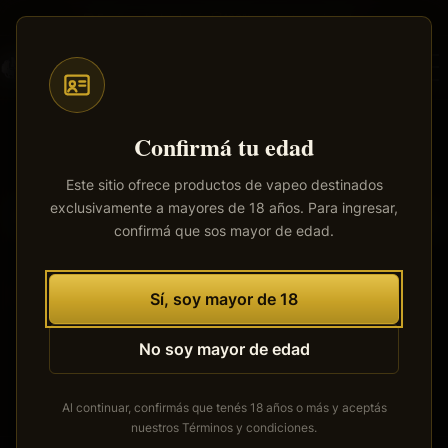
Saltar
Envíos a todo el país
·
100% productos originales
al
contenido
principal
Confirmá tu edad
Este sitio ofrece productos de vapeo destinados
exclusivamente a mayores de 18 años. Para ingresar,
Tenemos grandes proyectos
confirmá que sos mayor de edad.
por anunciar
Se está cocinando algo grande. Nuestra tienda está en
Sí, soy mayor de 18
obras y pronto abrirá sus puertas.
No soy mayor de edad
Al continuar, confirmás que tenés 18 años o más y aceptás
nuestros
Términos y condiciones
.