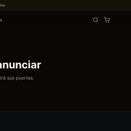
les
os
anunciar
irá sus puertas.