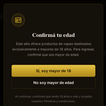
Saltar
al
contenido
Todos
Pods
Mods
Atomizadores
Líquidos
principal
Confirmá tu edad
Este sitio ofrece productos de vapeo destinados
exclusivamente a mayores de 18 años. Para ingresar,
Tenemos
confirmá que sos mayor de edad.
Se está cocinan
Sí, soy mayor de 18
No soy mayor de edad
Al continuar, confirmás que tenés 18 años o más y aceptás
nuestros
Términos y condiciones
.