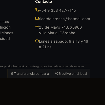
Contacto
+54 9 353 427-7145
ricardolarocca@hotmail.com
entes
lución
25 de Mayo 743, X5900
iciones
Villa María, Córdoba
acidad
Lunes a sábado, 9 a 13 y 16
a 21 hs
s productos implica los riesgos propios del consumo de nicotina.
Transferencia bancaria
Efectivo en el local