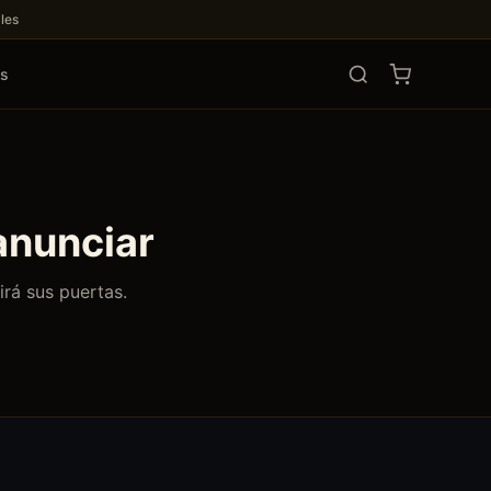
les
os
anunciar
irá sus puertas.