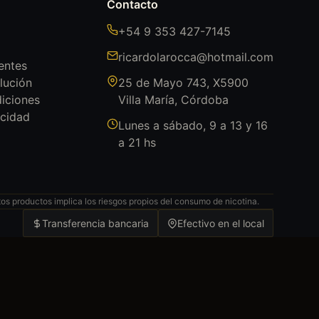
Contacto
+54 9 353 427-7145
ricardolarocca@hotmail.com
entes
lución
25 de Mayo 743, X5900
iciones
Villa María, Córdoba
acidad
Lunes a sábado, 9 a 13 y 16
a 21 hs
s productos implica los riesgos propios del consumo de nicotina.
Transferencia bancaria
Efectivo en el local