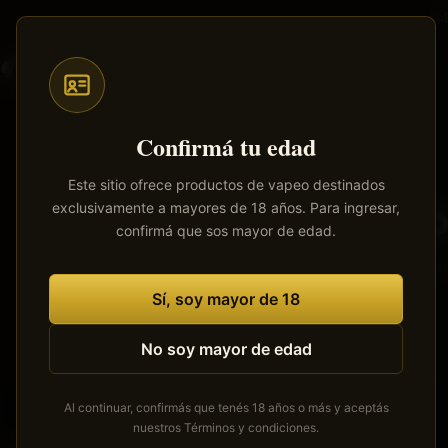
Saltar
al
contenido
Todos
Pods
Mods
Atomizadores
Líquidos
principal
Confirmá tu edad
Este sitio ofrece productos de vapeo destinados
exclusivamente a mayores de 18 años. Para ingresar,
Tenemos
confirmá que sos mayor de edad.
Se está cocinan
Sí, soy mayor de 18
No soy mayor de edad
Al continuar, confirmás que tenés 18 años o más y aceptás
nuestros
Términos y condiciones
.