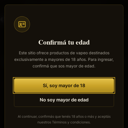
Saltar
Envíos a todo el país
·
100% productos originales
al
contenido
principal
Confirmá tu edad
Este sitio ofrece productos de vapeo destinados
exclusivamente a mayores de 18 años. Para ingresar,
Tenemos grandes proyectos
confirmá que sos mayor de edad.
por anunciar
Se está cocinando algo grande. Nuestra tienda está en
Sí, soy mayor de 18
obras y pronto abrirá sus puertas.
No soy mayor de edad
Al continuar, confirmás que tenés 18 años o más y aceptás
nuestros
Términos y condiciones
.