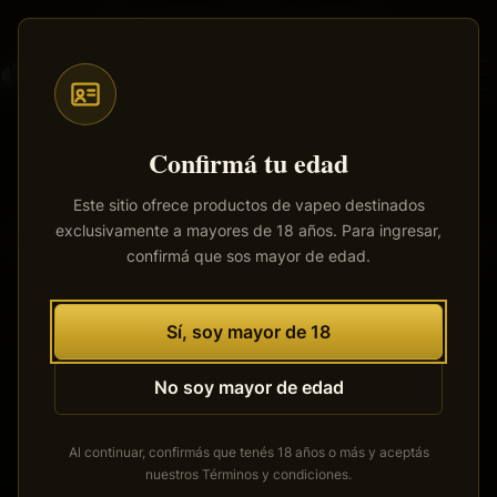
Saltar
Envíos a todo el país
·
100% productos originales
al
contenido
principal
Confirmá tu edad
Este sitio ofrece productos de vapeo destinados
exclusivamente a mayores de 18 años. Para ingresar,
Tenemos grandes proyectos
confirmá que sos mayor de edad.
por anunciar
Se está cocinando algo grande. Nuestra tienda está en
Sí, soy mayor de 18
obras y pronto abrirá sus puertas.
No soy mayor de edad
Al continuar, confirmás que tenés 18 años o más y aceptás
nuestros
Términos y condiciones
.