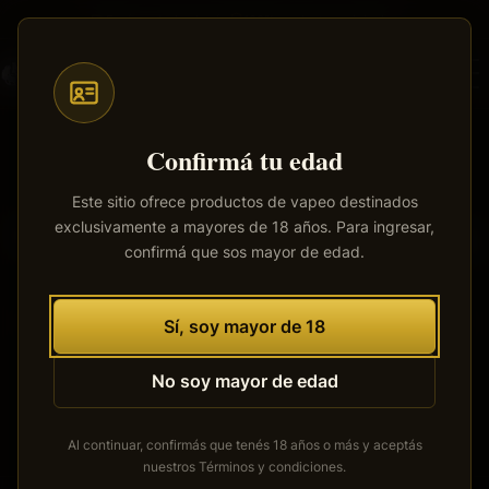
Saltar
Envíos a todo el país
·
100% productos originales
al
contenido
principal
Confirmá tu edad
Este sitio ofrece productos de vapeo destinados
exclusivamente a mayores de 18 años. Para ingresar,
Tenemos grandes proyectos
confirmá que sos mayor de edad.
por anunciar
Se está cocinando algo grande. Nuestra tienda está en
Sí, soy mayor de 18
obras y pronto abrirá sus puertas.
No soy mayor de edad
Al continuar, confirmás que tenés 18 años o más y aceptás
nuestros
Términos y condiciones
.