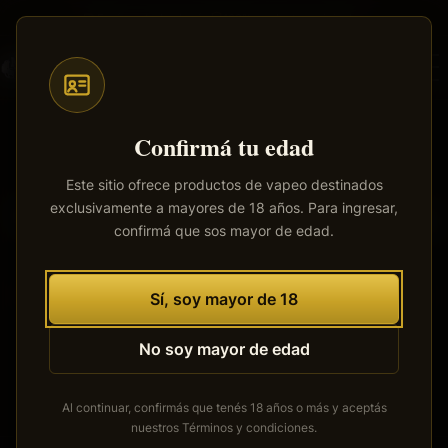
Saltar
Envíos a todo el país
·
100% productos originales
al
contenido
principal
Confirmá tu edad
Este sitio ofrece productos de vapeo destinados
exclusivamente a mayores de 18 años. Para ingresar,
Tenemos grandes proyectos
confirmá que sos mayor de edad.
por anunciar
Se está cocinando algo grande. Nuestra tienda está en
Sí, soy mayor de 18
obras y pronto abrirá sus puertas.
No soy mayor de edad
Al continuar, confirmás que tenés 18 años o más y aceptás
nuestros
Términos y condiciones
.