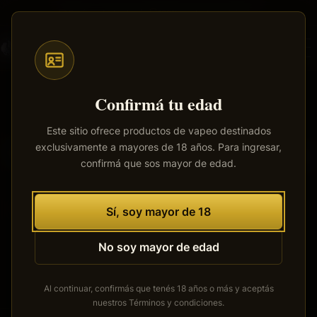
Saltar
Envíos a todo el país
·
100% productos originales
al
contenido
principal
Confirmá tu edad
Este sitio ofrece productos de vapeo destinados
exclusivamente a mayores de 18 años. Para ingresar,
Tenemos grandes proyectos
confirmá que sos mayor de edad.
por anunciar
Se está cocinando algo grande. Nuestra tienda está en
Sí, soy mayor de 18
obras y pronto abrirá sus puertas.
No soy mayor de edad
Al continuar, confirmás que tenés 18 años o más y aceptás
nuestros
Términos y condiciones
.