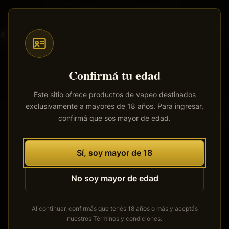
Saltar
Envíos a todo el país
·
100% productos originales
al
contenido
principal
Confirmá tu edad
Este sitio ofrece productos de vapeo destinados
exclusivamente a mayores de 18 años. Para ingresar,
Tenemos grandes proyectos
confirmá que sos mayor de edad.
por anunciar
Se está cocinando algo grande. Nuestra tienda está en
Sí, soy mayor de 18
obras y pronto abrirá sus puertas.
No soy mayor de edad
Al continuar, confirmás que tenés 18 años o más y aceptás
nuestros
Términos y condiciones
.