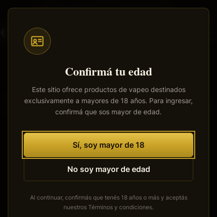
Saltar
Envíos a todo el país
·
100% productos originales
al
contenido
principal
Confirmá tu edad
Este sitio ofrece productos de vapeo destinados
exclusivamente a mayores de 18 años. Para ingresar,
Tenemos grandes proyectos
confirmá que sos mayor de edad.
por anunciar
Se está cocinando algo grande. Nuestra tienda está en
Sí, soy mayor de 18
obras y pronto abrirá sus puertas.
No soy mayor de edad
Al continuar, confirmás que tenés 18 años o más y aceptás
nuestros
Términos y condiciones
.