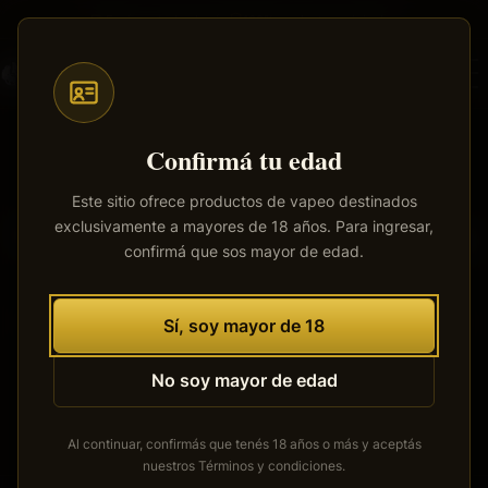
Saltar
Envíos a todo el país
·
100% productos originales
al
contenido
principal
Confirmá tu edad
Este sitio ofrece productos de vapeo destinados
exclusivamente a mayores de 18 años. Para ingresar,
Tenemos grandes proyectos
confirmá que sos mayor de edad.
por anunciar
Se está cocinando algo grande. Nuestra tienda está en
Sí, soy mayor de 18
obras y pronto abrirá sus puertas.
No soy mayor de edad
Al continuar, confirmás que tenés 18 años o más y aceptás
nuestros
Términos y condiciones
.