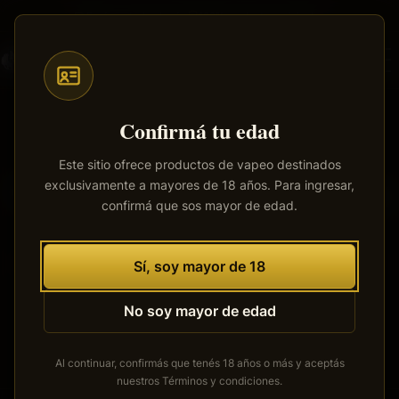
Saltar
Envíos a todo el país
·
100% productos originales
al
contenido
principal
Confirmá tu edad
Este sitio ofrece productos de vapeo destinados
exclusivamente a mayores de 18 años. Para ingresar,
Tenemos grandes proyectos
confirmá que sos mayor de edad.
por anunciar
Se está cocinando algo grande. Nuestra tienda está en
Sí, soy mayor de 18
obras y pronto abrirá sus puertas.
No soy mayor de edad
Al continuar, confirmás que tenés 18 años o más y aceptás
nuestros
Términos y condiciones
.