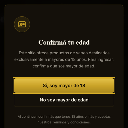
Saltar
Envíos a todo el país
·
100% productos originales
al
contenido
principal
Confirmá tu edad
Este sitio ofrece productos de vapeo destinados
exclusivamente a mayores de 18 años. Para ingresar,
Tenemos grandes proyectos
confirmá que sos mayor de edad.
por anunciar
Se está cocinando algo grande. Nuestra tienda está en
Sí, soy mayor de 18
obras y pronto abrirá sus puertas.
No soy mayor de edad
Al continuar, confirmás que tenés 18 años o más y aceptás
nuestros
Términos y condiciones
.