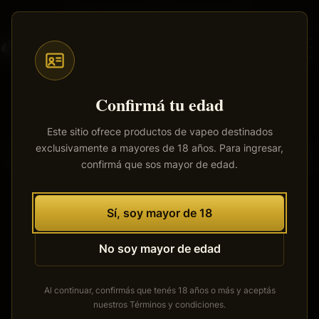
Saltar
Envíos a todo el país
·
100% productos originales
al
contenido
principal
Confirmá tu edad
Este sitio ofrece productos de vapeo destinados
exclusivamente a mayores de 18 años. Para ingresar,
Tenemos grandes proyectos
confirmá que sos mayor de edad.
por anunciar
Se está cocinando algo grande. Nuestra tienda está en
Sí, soy mayor de 18
obras y pronto abrirá sus puertas.
No soy mayor de edad
Al continuar, confirmás que tenés 18 años o más y aceptás
nuestros
Términos y condiciones
.