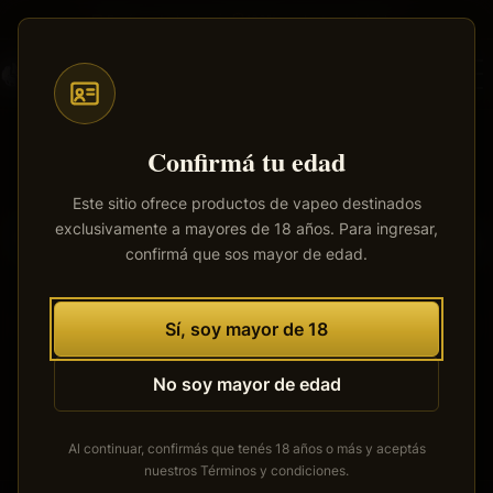
Saltar
Envíos a todo el país
·
100% productos originales
al
contenido
principal
Confirmá tu edad
Este sitio ofrece productos de vapeo destinados
exclusivamente a mayores de 18 años. Para ingresar,
Tenemos grandes proyectos
confirmá que sos mayor de edad.
por anunciar
Se está cocinando algo grande. Nuestra tienda está en
Sí, soy mayor de 18
obras y pronto abrirá sus puertas.
No soy mayor de edad
Al continuar, confirmás que tenés 18 años o más y aceptás
nuestros
Términos y condiciones
.