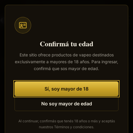
Saltar
Envíos a todo el país
·
100% productos originales
al
contenido
principal
Confirmá tu edad
Este sitio ofrece productos de vapeo destinados
exclusivamente a mayores de 18 años. Para ingresar,
Tenemos grandes proyectos
confirmá que sos mayor de edad.
por anunciar
Se está cocinando algo grande. Nuestra tienda está en
Sí, soy mayor de 18
obras y pronto abrirá sus puertas.
No soy mayor de edad
Al continuar, confirmás que tenés 18 años o más y aceptás
nuestros
Términos y condiciones
.