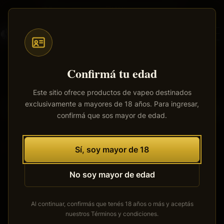
Saltar
Envíos a todo el país
·
100% productos originales
al
contenido
principal
Confirmá tu edad
Este sitio ofrece productos de vapeo destinados
exclusivamente a mayores de 18 años. Para ingresar,
Tenemos grandes proyectos
confirmá que sos mayor de edad.
por anunciar
Se está cocinando algo grande. Nuestra tienda está en
Sí, soy mayor de 18
obras y pronto abrirá sus puertas.
No soy mayor de edad
Al continuar, confirmás que tenés 18 años o más y aceptás
nuestros
Términos y condiciones
.