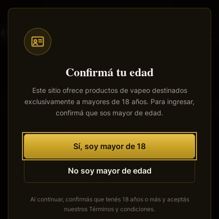
Saltar
Envíos a todo el país
·
100% productos originales
al
contenido
principal
Confirmá tu edad
Este sitio ofrece productos de vapeo destinados
exclusivamente a mayores de 18 años. Para ingresar,
Tenemos grandes proyectos
confirmá que sos mayor de edad.
por anunciar
Se está cocinando algo grande. Nuestra tienda está en
Sí, soy mayor de 18
obras y pronto abrirá sus puertas.
No soy mayor de edad
Al continuar, confirmás que tenés 18 años o más y aceptás
nuestros
Términos y condiciones
.