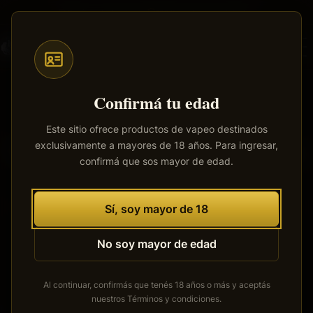
Saltar
Envíos a todo el país
·
100% productos originales
al
contenido
principal
Confirmá tu edad
Este sitio ofrece productos de vapeo destinados
exclusivamente a mayores de 18 años. Para ingresar,
Tenemos grandes proyectos
confirmá que sos mayor de edad.
por anunciar
Se está cocinando algo grande. Nuestra tienda está en
Sí, soy mayor de 18
obras y pronto abrirá sus puertas.
No soy mayor de edad
Al continuar, confirmás que tenés 18 años o más y aceptás
nuestros
Términos y condiciones
.