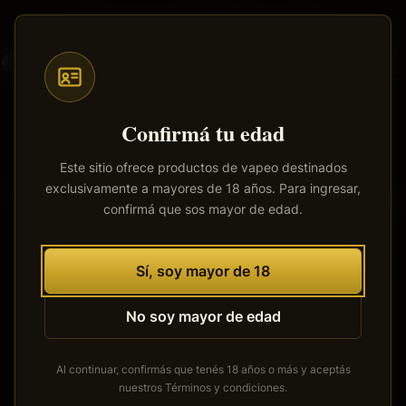
Saltar
Envíos a todo el país
·
100% productos originales
al
contenido
principal
Confirmá tu edad
Este sitio ofrece productos de vapeo destinados
exclusivamente a mayores de 18 años. Para ingresar,
Tenemos grandes proyectos
confirmá que sos mayor de edad.
por anunciar
Se está cocinando algo grande. Nuestra tienda está en
Sí, soy mayor de 18
obras y pronto abrirá sus puertas.
No soy mayor de edad
Al continuar, confirmás que tenés 18 años o más y aceptás
nuestros
Términos y condiciones
.