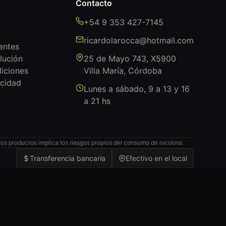
Contacto
+54 9 353 427-7145
ricardolarocca@hotmail.com
entes
lución
25 de Mayo 743, X5900
iciones
Villa María, Córdoba
acidad
Lunes a sábado, 9 a 13 y 16
a 21 hs
s productos implica los riesgos propios del consumo de nicotina.
Transferencia bancaria
Efectivo en el local