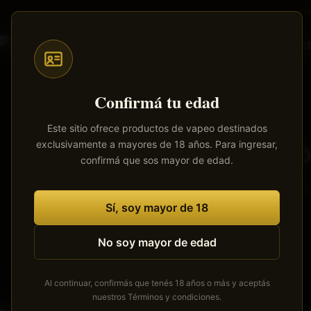
Saltar
al
contenido
principal
Confirmá tu edad
Este sitio ofrece productos de vapeo destinados
exclusivamente a mayores de 18 años. Para ingresar,
Tenemos
confirmá que sos mayor de edad.
Se está cocinan
Sí, soy mayor de 18
No soy mayor de edad
Al continuar, confirmás que tenés 18 años o más y aceptás
nuestros
Términos y condiciones
.