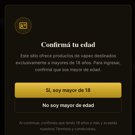
Saltar
al
contenido
Todos
Pods
Mods
Atomizadores
Líquidos
principal
Confirmá tu edad
Este sitio ofrece productos de vapeo destinados
exclusivamente a mayores de 18 años. Para ingresar,
Tenemos
confirmá que sos mayor de edad.
Se está cocinan
Sí, soy mayor de 18
No soy mayor de edad
Al continuar, confirmás que tenés 18 años o más y aceptás
nuestros
Términos y condiciones
.