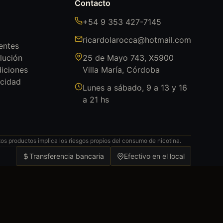
Contacto
+54 9 353 427-7145
ricardolarocca@hotmail.com
entes
lución
25 de Mayo 743, X5900
iciones
Villa María, Córdoba
acidad
Lunes a sábado, 9 a 13 y 16
a 21 hs
s productos implica los riesgos propios del consumo de nicotina.
Transferencia bancaria
Efectivo en el local