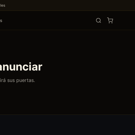
les
os
anunciar
irá sus puertas.