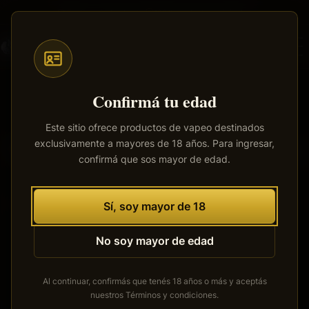
Saltar
Envíos a todo el país
·
100% productos originales
al
contenido
principal
Confirmá tu edad
Este sitio ofrece productos de vapeo destinados
exclusivamente a mayores de 18 años. Para ingresar,
Tenemos grandes proyectos
confirmá que sos mayor de edad.
por anunciar
Se está cocinando algo grande. Nuestra tienda está en
Sí, soy mayor de 18
obras y pronto abrirá sus puertas.
No soy mayor de edad
Al continuar, confirmás que tenés 18 años o más y aceptás
nuestros
Términos y condiciones
.