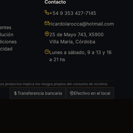
Contacto
+54 9 353 427-7145
ricardolarocca@hotmail.com
entes
lución
25 de Mayo 743, X5900
iciones
Villa María, Córdoba
acidad
Lunes a sábado, 9 a 13 y 16
a 21 hs
s productos implica los riesgos propios del consumo de nicotina.
Transferencia bancaria
Efectivo en el local