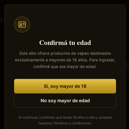
Saltar
al
contenido
Todos
Pods
Mods
Atomizadores
Líquidos
principal
Confirmá tu edad
Este sitio ofrece productos de vapeo destinados
exclusivamente a mayores de 18 años. Para ingresar,
Tenemos
confirmá que sos mayor de edad.
Se está cocinan
Sí, soy mayor de 18
No soy mayor de edad
Al continuar, confirmás que tenés 18 años o más y aceptás
nuestros
Términos y condiciones
.