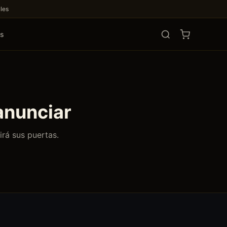
les
os
anunciar
irá sus puertas.