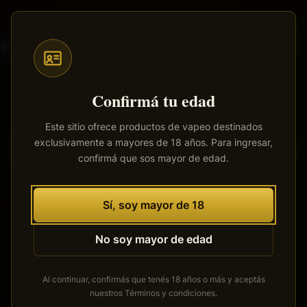
Saltar
Envíos a todo el país
·
100% productos originales
al
contenido
principal
Confirmá tu edad
Este sitio ofrece productos de vapeo destinados
exclusivamente a mayores de 18 años. Para ingresar,
Tenemos grandes proyectos
confirmá que sos mayor de edad.
por anunciar
Se está cocinando algo grande. Nuestra tienda está en
Sí, soy mayor de 18
obras y pronto abrirá sus puertas.
No soy mayor de edad
Al continuar, confirmás que tenés 18 años o más y aceptás
nuestros
Términos y condiciones
.