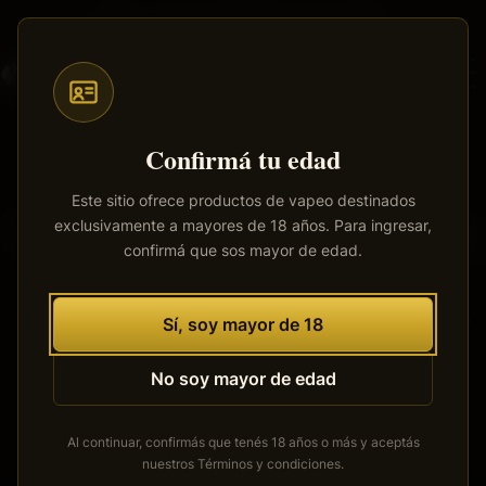
Saltar
Envíos a todo el país
·
100% productos originales
al
contenido
principal
Confirmá tu edad
Este sitio ofrece productos de vapeo destinados
exclusivamente a mayores de 18 años. Para ingresar,
Tenemos grandes proyectos
confirmá que sos mayor de edad.
por anunciar
Se está cocinando algo grande. Nuestra tienda está en
Sí, soy mayor de 18
obras y pronto abrirá sus puertas.
No soy mayor de edad
Al continuar, confirmás que tenés 18 años o más y aceptás
nuestros
Términos y condiciones
.