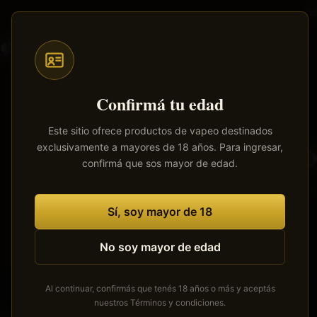
Saltar
al
contenido
Todos
Pods
Mods
Atomizadores
Líquidos
principal
Confirmá tu edad
Este sitio ofrece productos de vapeo destinados
exclusivamente a mayores de 18 años. Para ingresar,
Tenemos
confirmá que sos mayor de edad.
Se está cocinan
Sí, soy mayor de 18
No soy mayor de edad
Al continuar, confirmás que tenés 18 años o más y aceptás
nuestros
Términos y condiciones
.