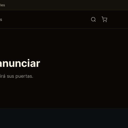
les
os
anunciar
irá sus puertas.