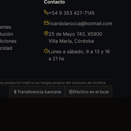
Contacto
+54 9 353 427-7145
ricardolarocca@hotmail.com
entes
lución
25 de Mayo 743, X5900
iciones
Villa María, Córdoba
acidad
Lunes a sábado, 9 a 13 y 16
a 21 hs
s productos implica los riesgos propios del consumo de nicotina.
Transferencia bancaria
Efectivo en el local