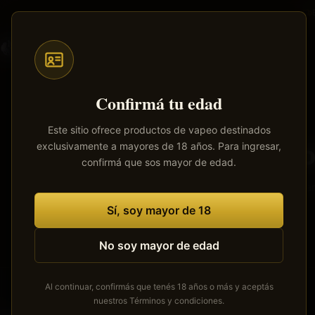
Saltar
al
contenido
Todos
Pods
Mods
Atomizadores
Líquidos
principal
Confirmá tu edad
Este sitio ofrece productos de vapeo destinados
exclusivamente a mayores de 18 años. Para ingresar,
Tenemos
confirmá que sos mayor de edad.
Se está cocinan
Sí, soy mayor de 18
No soy mayor de edad
Al continuar, confirmás que tenés 18 años o más y aceptás
nuestros
Términos y condiciones
.