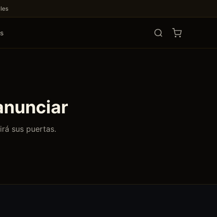
les
os
anunciar
irá sus puertas.