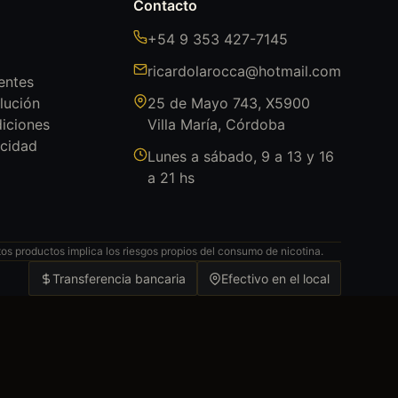
Contacto
+54 9 353 427-7145
ricardolarocca@hotmail.com
entes
lución
25 de Mayo 743, X5900
iciones
Villa María, Córdoba
acidad
Lunes a sábado, 9 a 13 y 16
a 21 hs
s productos implica los riesgos propios del consumo de nicotina.
Transferencia bancaria
Efectivo en el local