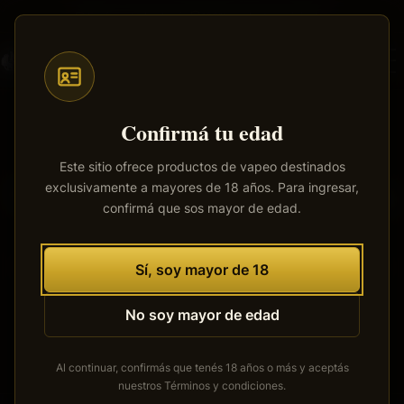
Saltar
Envíos a todo el país
·
100% productos originales
al
contenido
principal
Confirmá tu edad
Este sitio ofrece productos de vapeo destinados
exclusivamente a mayores de 18 años. Para ingresar,
Tenemos grandes proyectos
confirmá que sos mayor de edad.
por anunciar
Se está cocinando algo grande. Nuestra tienda está en
Sí, soy mayor de 18
obras y pronto abrirá sus puertas.
No soy mayor de edad
Al continuar, confirmás que tenés 18 años o más y aceptás
nuestros
Términos y condiciones
.