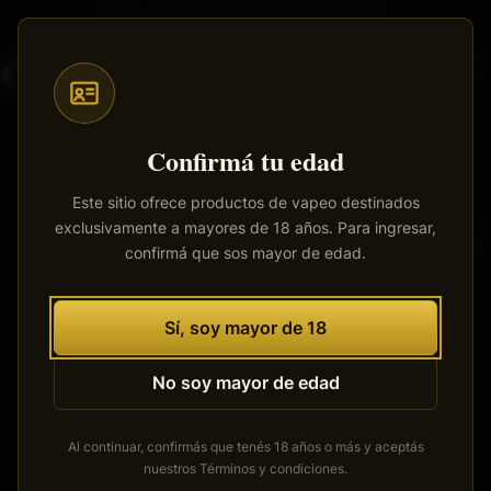
Saltar
Envíos a todo el país
·
100% productos originales
al
contenido
principal
Confirmá tu edad
Este sitio ofrece productos de vapeo destinados
exclusivamente a mayores de 18 años. Para ingresar,
Tenemos grandes proyectos
confirmá que sos mayor de edad.
por anunciar
Se está cocinando algo grande. Nuestra tienda está en
Sí, soy mayor de 18
obras y pronto abrirá sus puertas.
No soy mayor de edad
Al continuar, confirmás que tenés 18 años o más y aceptás
nuestros
Términos y condiciones
.