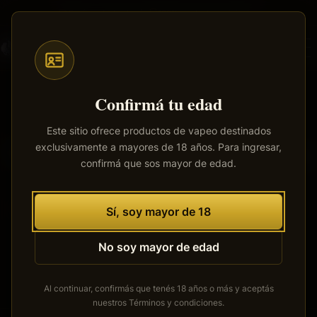
Saltar
Envíos a todo el país
·
100% productos originales
al
contenido
principal
Confirmá tu edad
Este sitio ofrece productos de vapeo destinados
exclusivamente a mayores de 18 años. Para ingresar,
Tenemos grandes proyectos
confirmá que sos mayor de edad.
por anunciar
Se está cocinando algo grande. Nuestra tienda está en
Sí, soy mayor de 18
obras y pronto abrirá sus puertas.
No soy mayor de edad
Al continuar, confirmás que tenés 18 años o más y aceptás
nuestros
Términos y condiciones
.