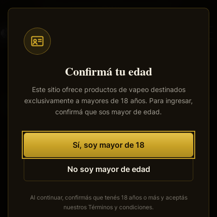
Saltar
Envíos a todo el país
·
100% productos originales
al
contenido
principal
Confirmá tu edad
Este sitio ofrece productos de vapeo destinados
exclusivamente a mayores de 18 años. Para ingresar,
Tenemos grandes proyectos
confirmá que sos mayor de edad.
por anunciar
Se está cocinando algo grande. Nuestra tienda está en
Sí, soy mayor de 18
obras y pronto abrirá sus puertas.
No soy mayor de edad
Al continuar, confirmás que tenés 18 años o más y aceptás
nuestros
Términos y condiciones
.