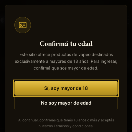
Saltar
Envíos a todo el país
·
100% productos originales
al
contenido
principal
Confirmá tu edad
Este sitio ofrece productos de vapeo destinados
exclusivamente a mayores de 18 años. Para ingresar,
Tenemos grandes proyectos
confirmá que sos mayor de edad.
por anunciar
Se está cocinando algo grande. Nuestra tienda está en
Sí, soy mayor de 18
obras y pronto abrirá sus puertas.
No soy mayor de edad
Al continuar, confirmás que tenés 18 años o más y aceptás
nuestros
Términos y condiciones
.